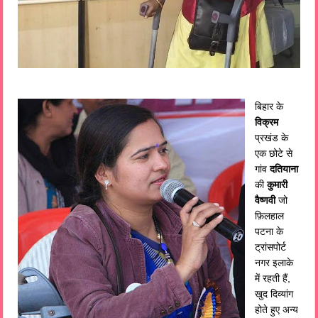
बिहार के
विक्रम
प्रखंड के
एक छोटे से
गांव
दतियाना
की
कुमारी
वैष्णवी
जो
फ़िलहाल
पटना के
ट्रांसपोर्ट
नगर इलाके
में रहती हैं,
खुद दिव्यांग
होते हुए अन्य