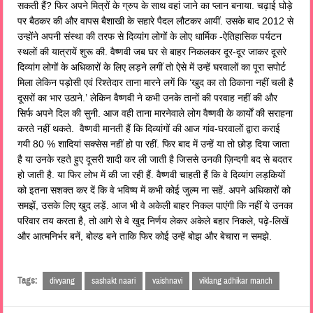
सकती हैं? फिर अपने मित्रों के ग्रुप के साथ वहां जाने का प्लान बनाया. चढ़ाई घोड़े
पर बैठकर की और वापस बैशाखी के सहारे पैदल लौटकर आयीं. उसके बाद 2012 से
उन्होंने अपनी संस्था की तरफ से दिव्यांग लोगों के लोए धार्मिक -ऐतिहासिक पर्यटन
स्थलों की यात्रायें शुरू की. वैष्णवी जब घर से बाहर निकलकर दूर-दूर जाकर दूसरे
दिव्यांग लोगों के अधिकारों के लिए लड़ने लगीं तो ऐसे में उन्हें घरवालों का पूरा सपोर्ट
मिला लेकिन पड़ोसी एवं रिश्तेदार ताना मारने लगें कि ‘खुद का तो ठिकाना नहीं चली है
दूसरों का भार उठाने.’ लेकिन वैष्णवी ने कभी उनके तानों की परवाह नहीं की और
सिर्फ अपने दिल की सुनी. आज वही ताना मारनेवाले लोग वैष्णवी के कार्यों की सराहना
करते नहीं थकते. वैष्णवी मानती हैं कि दिव्यांगों की आज गांव-घरवालों द्वारा कराई
गयी 80 % शादियां सक्सेस नहीं हो पा रहीं. फिर बाद में उन्हें या तो छोड़ दिया जाता
है या उनके रहते हुए दूसरी शादी कर ली जाती है जिससे उनकी ज़िन्दगी बद से बदतर
हो जाती है. या फिर लोभ में की जा रही हैं. वैष्णवी चाहती हैं कि वे दिव्यांग लड़कियों
को इतना सशक्त कर दें कि वे भविष्य में कभी कोई जुल्म ना सहें. अपने अधिकारों को
समझें, उसके लिए खुद लड़ें. आज भी वे अकेली बाहर निकल पाएंगी कि नहीं ये उनका
परिवार तय करता है, तो आगे से वे खुद निर्णय लेकर अकेले बहार निकले, पढ़े-लिखें
और आत्मनिर्भर बनें, बोल्ड बने ताकि फिर कोई उन्हें बोझ और बेचारा न समझे.
Tags:
divyang
sashakt naari
vaishnavi
viklang adhikar manch