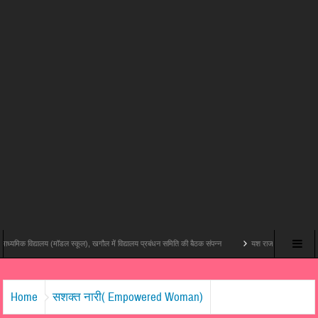
 (मॉडल स्कूल), खगौल में विद्यालय प्रबंधन समिति की बैठक संपन्न
यश राज फिल्म्स और पोशम पा पिक्चर्स की पहली थि
Home
सशक्त नारी( Empowered Woman)