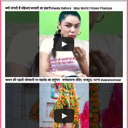
क्यों मांगती हैं महिलाएं बराबरी का हक़❓Shweta Rathore : Miss World Fitness Physique
सावन की पहली सोमवारी पर महादेव का श्रृंगार : मनोकामना मंदिर, राजपुल, पटना #sawansomwar