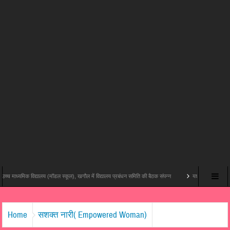
क विद्यालय (मॉडल स्कूल), खगौल में विद्यालय प्रबंधन समिति की बैठक संपन्न
यश राज फिल्म्स और पोशम पा पिक्चर्स
Home
सशक्त नारी( Empowered Woman)