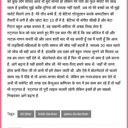
को कुछ लोग शायद आज भी बुरा मानते हों लेकिन मेरे पति का फुल सपोर्ट मेरे साथ
रहता है इसलिए मुझे बाकि दुनिया की परवाह नहीं रहती. अब तो मेरे बच्चों का भी मुझे
सपोर्ट मिलने लगा है. मेरे तीन बच्चे हैं, दो बेटियां ग्रेजुएशन करके कम्पटीशन की
तैयारी में लगी हैं और छोटा बेटा 10 वीं में है. बेटियां भी संगीत सीखी हैं और बेटा
गिटार बहुत अच्छा बजाता है, वह कहानी-कविता भी अच्छा लिख लेता है.
स्ट्रगल फेज को याद करते हुए मैंने एक बात गौर की है कि जब कॉलेज में थी और
नाटक-गायन करती थी और आज शादी बाद भी वह करती हूँ तब मैं पाती हूँ कि आज
भी लड़कियों-महिलाओं के प्रति समाज की सोच नहीं बदली है. मतलब 30 साल पहले
जो सोच थी वही आज भी है. हांलाकि उस वक़्त हमें बहुत ज्यादा सुनने को मिलता था.
तब हम ध्यान नहीं देते थें. बोलनेवाले बोल रहे हैं फिर भी हमारा जो काम है उसे करना
है, आगे बढ़ना है यही हमारी सोच थी. मेरे माता-पिता हमारे साथ थें. जहाँ भी जाना
होता कभी पिता जी तो कभी माँ हमें लेकर जाती थी. और ऐसे में बोलनेवाले तो चलते
समय राह में पीछे से भी अनाप-शनाप बोलते थें. लेकिन हम नजरअंदाज कर देते थें.
अभी भी पर्मानेंट की जगह एक कैजुअल कम्पियर के रूप में हम काम कर रहे हैं तो यहाँ
भी स्ट्रगल है. स्ट्रगल तो पूरी लाइफ चलती रहेगी लेकिन इसमें ही हम सबको
निखरकर आगे बढ़ना है.
Tags:
dd bihar
krishi darshan
patna durdarshan