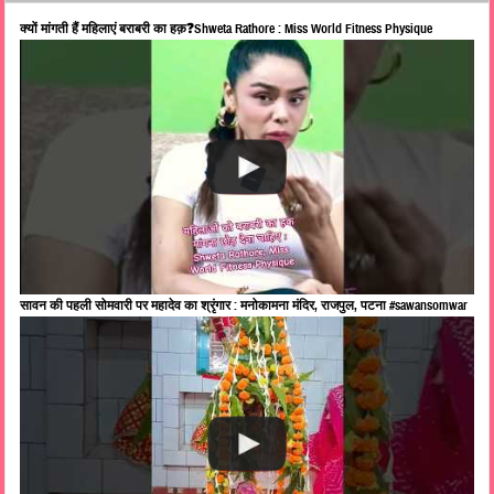
क्यों मांगती हैं महिलाएं बराबरी का हक़❓Shweta Rathore : Miss World Fitness Physique
सावन की पहली सोमवारी पर महादेव का श्रृंगार : मनोकामना मंदिर, राजपुल, पटना #sawansomwar