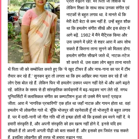
प्रति रुझान रहा. मेरे पिता जी शिक्षक थें
लेकिन शिक्षा के साथ साथ उनका संगीत एवं
नाटकों से बहुत लगाव था. वे मानते थें कि
मेरी बेटी बेटा से कम नहीं है. उन्हें बहुत शौक
था कि हमलोग संगीत सीखें और इस क्षेत्र में
आगे बढ़ें. 1982 में मैंने मैट्रिक किया और
उस ज़माने में छोटे से शहर आरा में आप सोच
सकते हैं कितना ताना सुनने को मिलता होगा.
हमलोग संगीत सीखने जाते थें, नाटक-स्टेज
शो करते थें. उस वक़्त लोग बहुत ताना मारते
थें पिता जी को सम्बोधित करते हुए कि ‘ये खुद टीचर हैं और नाच-गाना का घर में टीम
तैयार कर रहे हैं.’ सुनकर बुरा तो लगता था कि हम आखिर क्या गलत कर रहे हैं जो
लोग ऐसा बोल रहे हैं. लेकिन फिर भी हमलोग उसपर ध्यान नहीं देते थें और आगे बढ़ते
रहें. कॉलेज के समय से ही सांस्कृतिक कार्यक्रमों में बढ़-चढ़कर भाग लेते रहें. मगध
यूनिवर्सिटी में क्लासिकल संगीत का कम्पटीशन हुआ तो उसमे मैंने फर्स्ट प्राइज
जीता. आरा में ‘नागरिक प्रचारिणी’ एक हॉल था जहाँ नाटक और गायन होता था. वहां
हमलोग भी लोकगीत गाते थें. चूँकि भोजपुर की रहनेवाली हूँ तो भोजपुरी से बहुत लगाव
है. घर में दादी-नानी जो गीत गति थीं तो इच्छा होती थी कि इसको हम मरने नहीं दें. ये
हमारी संस्कृति है, और अपनी संस्कृति को हम खत्म नहीं होने दें. इनसे यदि हम
सीखते हैं तो अपनी अगली पीढ़ी को बता सकते हैं. और इसको हम जिवंत रख सकते
हैं. इसलिए लोकगीत की तरफ भी हमारा रुझान गया.