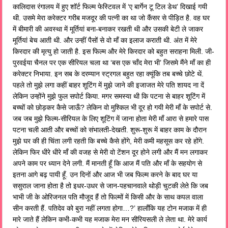
कालिदास रंगालय में हुए शॉर्ट फिल्म फेस्टिवल में ‘ए बार्गेन टू टिल डेथ’ दिखाई गयी
थी. उसमे मेरा करेक्टर गरीब मजदूर की पत्नी का था जो कैंसर से पीड़ित है. वह घर
में बीमारी की अवस्था में मूर्तियां बना-बनाकर रखती थी और उसकी बेटी ले जाकर
मूर्तियां बेच आती थी. और उन्हीं पैसों से वो माँ का इलाज कराती थी. अंत में मेरे
किरदार की मृत्यु हो जाती है. इस फिल्म और मेरे किरदार को बहुत सराहना मिली. जी-
पुरवईया चैनल पर एक सीरियल चला था ‘बस एक चाँद मेरा भी’ जिसमे मैंने माँ का ही
करेक्टर निभाया. इन सब के दरम्यान स्ट्रगल बहुत रहा क्यूंकि तब बच्चे छोटे थें.
पहले तो मुझे लगा कहीं बाहर शूटिंग में मुझे जाने की इजाजत मेरे पति शायद ना दें
लेकिन उन्होंने मुझे फुल सपोर्ट किया. मगर समस्या थी कि पटना से बाहर शूटिंग में
बच्चों को छोड़कर कैसे जाऊँ? लेकिन वो मुश्किल भी दूर हो गयी मेरी माँ के सपोर्ट से.
जब जब मुझे फिल्म-सीरियल के लिए शूटिंग में जाना होता मेरी माँ आरा से हमारे पास
पटना चली आती और बच्चों को संभालती-देखती. शुरू-शुरू में बाहर काम के दौरान
मुझे घर की ही चिंता लगी रहती कि बच्चे कैसे होंगे, मेरी कमी महसूस कर रहे होंगे.
लेकिन फिर धीरे धीरे माँ की वजह से मेरी वो टेंशन दूर होने लगी और मैं मन लगाकर
अपने काम पर ध्यान देने लगी. मैं मानती हूँ कि आज मैं पति और माँ के सहयोग से
इतना आगे बढ़ पायी हूँ. उन दिनों और आज भी जब फिल्म करने के बाद घर या
ससुराल जाना होता है तो इधर-उधर से जान-पहचानवाले थोड़ी चुटकी लेते कि जब
भाभी जी के ओरिजनल पति मौजूद हैं तो फिल्मों में किसी और के साथ कपल वाला
सीन करती हैं. पतिदेव को बुरा नहीं लगता होगा…?’ हालाँकि यह टोन मजाक में ही
मारे जाते हैं लेकिन कभी-कभी यह मजाक मेरा मन सीरियसली ले लेता था. मेरे कार्य