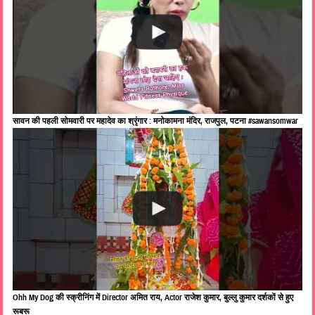
सावन की पहली सोमवारी पर महादेव का श्रृंगार : मनोकामना मंदिर, राजपुल, पटना #sawansomwar
Ohh My Dog की स्क्रीनिंग में Director अमित राय, Actor राजेश कुमार, बुल्लु कुमार दर्शकों से हुए
रूबरू