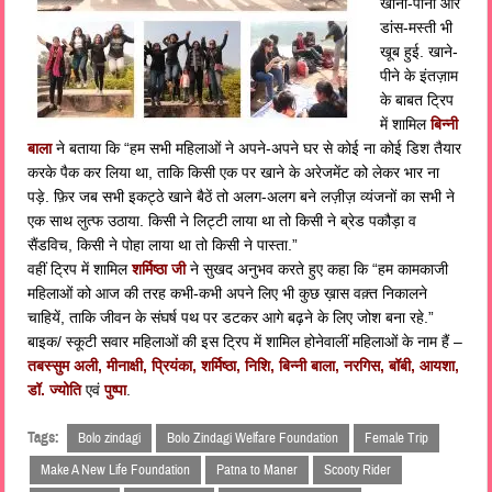
खाना-पीना और
डांस-मस्ती भी
खूब हुई. खाने-
पीने के इंतज़ाम
के बाबत ट्रिप
में शामिल
बिन्नी
बाला
ने बताया कि “हम सभी महिलाओं ने अपने-अपने घर से कोई ना कोई डिश तैयार
करके पैक कर लिया था, ताकि किसी एक पर खाने के अरेजमेंट को लेकर भार ना
पड़े. फ़िर जब सभी इकट्ठे खाने बैठें तो अलग-अलग बने लज़ीज़ व्यंजनों का सभी ने
एक साथ लुत्फ उठाया. किसी ने लिट्टी लाया था तो किसी ने ब्रेड पकौड़ा व
सैंडविच, किसी ने पोहा लाया था तो किसी ने पास्ता.”
वहीं ट्रिप में शामिल
शर्मिष्ठा जी
ने सुखद अनुभव करते हुए कहा कि “हम कामकाजी
महिलाओं को आज की तरह कभी-कभी अपने लिए भी कुछ ख़ास वक़्त निकालने
चाहियें, ताकि जीवन के संघर्ष पथ पर डटकर आगे बढ़ने के लिए जोश बना रहे.”
बाइक/ स्कूटी सवार महिलाओं की इस ट्रिप में शामिल होनेवालीं महिलाओं के नाम हैं –
तबस्सुम अली, मीनाक्षी, प्रियंका, शर्मिष्ठा, निशि, बिन्नी बाला, नरगिस, बॉबी, आयशा,
डॉ. ज्योति
एवं
पुष्पा
.
Tags:
Bolo zindagi
Bolo Zindagi Welfare Foundation
Female Trip
Make A New Life Foundation
Patna to Maner
Scooty Rider