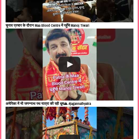
चुनाव प्रचार के दौरान Maa Blood Centre में पहुँचे Manoj Tiwari
अमेरिका में भी जगन्नाथ रथ यात्रा की रही धूम🙏 #jagannathyatra