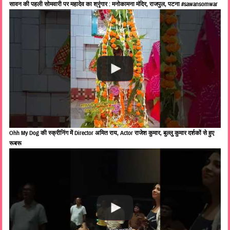
सावन की पहली सोमवारी पर महादेव का श्रृंगार : मनोकामना मंदिर, राजपुल, पटना #sawansomwar
Ohh My Dog की स्क्रीनिंग में Director अमित राय, Actor राजेश कुमार, बुल्लु कुमार दर्शकों से हुए
रूबरू