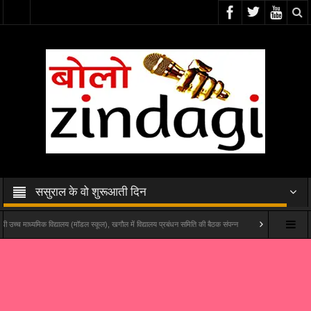
ससुराल के वो शुरूआती दिन
मिक विद्यालय (मॉडल स्कूल), खगौल में विद्यालय प्रबंधन समिति की बैठक संपन्न
यश राज फिल्म्स और पोशम पा पिक्चर