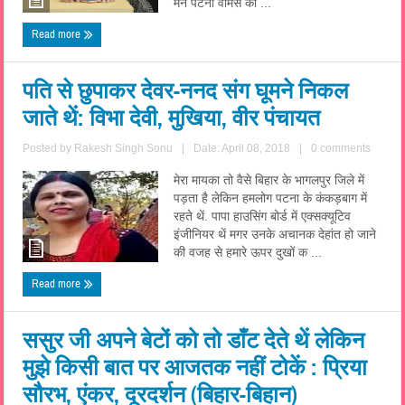
मैंने पटना वीमेंस कॉ ...
Read more
पति से छुपाकर देवर-ननद संग घूमने निकल
जाते थें: विभा देवी, मुखिया, वीर पंचायत
Posted by
Rakesh Singh Sonu
|
Date: April 08, 2018
|
0 comments
मेरा मायका तो वैसे बिहार के भागलपुर जिले में
पड़ता है लेकिन हमलोग पटना के कंकड़बाग में
रहते थें. पापा हाउसिंग बोर्ड में एक्सक्यूटिव
इंजीनियर थें मगर उनके अचानक देहांत हो जाने
की वजह से हमारे ऊपर दुखों क ...
Read more
ससुर जी अपने बेटों को तो डाँट देते थें लेकिन
मुझे किसी बात पर आजतक नहीं टोकें : प्रिया
सौरभ, एंकर, दूरदर्शन (बिहार-बिहान)