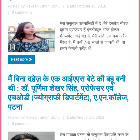
Posted by
Rakesh Singh Sonu
|
Date: October 10, 2018
|
0 comments
मेरा ससुराल पटनासिटी में है. मेरे हसबैंड नीरज
कुमार प्रोफेसर हैं इंस्टीच्यूट ऑफ होटल
मैनेजमेंट, चंडीगढ़ में. मेरी शादी लव कम अरैंज
मैरेज है. मैं उन्हें 7-8 सालों से जानती थी. वो
हमारे फैमली फ्रेंड थें. ...
Read more
मैं बिना दहेज़ के एक आईएएस बेटे की बहू बनी
थी : डॉ. पूर्णिमा शेखर सिंह, प्रोफेसर एवं
एचओडी (ज्योग्राफी डिपार्टमेंट), ए.एन.कॉलेज,
पटना
Posted by
Rakesh Singh Sonu
|
Date: August 20, 2018
|
0 comments
मेरा मायका पटना तो ससुराल विद्यापति नगर के