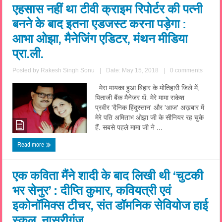
एहसास नहीं था टीवी क्राइम रिपोर्टर की पत्नी
बनने के बाद इतना एडजस्ट करना पड़ेगा :
आभा ओझा, मैनेजिंग एडिटर, मंथन मीडिया
प्रा.ली.
Posted by
Rakesh Singh Sonu
|
Date: May 15, 2018
|
0 comments
मेरा मायका हुआ बिहार के मोतिहारी जिले में,
पिताजी बैंक मैनेजर थें. मेरे मामा राकेश
प्रवीर 'दैनिक हिंदुस्तान' और 'आज' अख़बार में
मेरे पति अमिताभ ओझा जी के सीनियर रह चुके
हैं. सबसे पहले मामा जी ने ...
Read more
एक कविता मैंने शादी के बाद लिखी थी ‘चुटकी
भर सेनुर’ : दीप्ति कुमार, कवियत्री एवं
इकोनॉमिक्स टीचर, संत डॉमनिक सेवियोज हाई
स्कूल, नासरीगंज