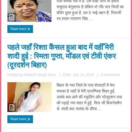
पास चमथा गांव में है. ऐसे देखा जाये तो हमारा
ससुराल बेगूसराय है लेकिन वो गाँव चार जिलों का
बॉर्डर छूता हुआ है. हम 5 भाई-बहन हैं. पिताजी
स्व.श्याम नारायण सिंह ...
Read more
पहले जहाँ रिश्ता कैंसल हुआ बाद में वहीँ मेरी
शादी हुई : स्मिता गुप्ता, मॉडल एवं टीवी एंकर
(दूरदर्शन बिहार)
Posted by
Rakesh Singh Sonu
|
Date: July 10, 2018
|
0 comments
बिहार के गया जिले के पास शेरघाटी में मेरा
मायका है जहाँ से मेरी प्रारम्भिक शिक्षा हुई.
उसके बाद आगे की स्कूलिंग और ग्रेजुएशन तक
की पढ़ाई गया शहर में हुई. पिता जी बिजनेसमैन
थें. शादी बाद नालंदा के डीम्ड ...
Read more