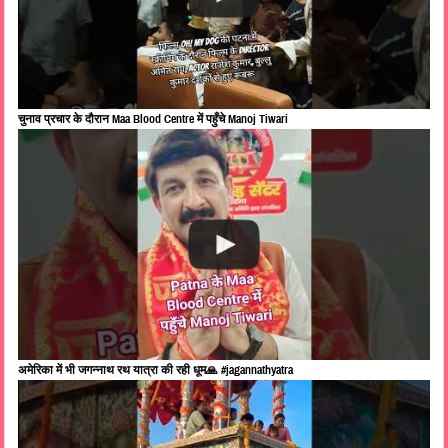
चुनाव प्रचार के दौरान Maa Blood Centre में पहुँचे Manoj Tiwari
अमेरिका में भी जगन्नाथ रथ यात्रा की रही धूम🙏 #jagannathyatra