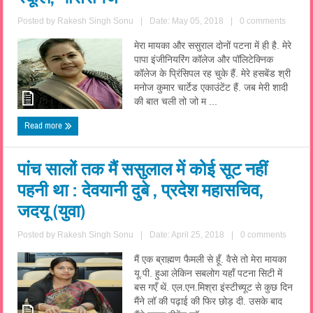
Posted by
Rakesh Singh Sonu
|
Date: May 05, 2018
|
0 comments
मेरा मायका और ससुराल दोनों पटना में ही है. मेरे
पापा इंजीनियरिंग कॉलेज और पॉलिटेक्निक
कॉलेज के प्रिंसिपल रह चुके हैं. मेरे हसबेंड श्री
मनोज कुमार चार्टेड एकाउंटेंट हैं. जब मेरी शादी
की बात चली तो जो म ...
Read more
पांच सालों तक मैं ससुलाल में कोई सूट नहीं
पहनी था : देवयानी दुबे , प्रदेश महासचिव,
जदयू (युवा)
Posted by
Rakesh Singh Sonu
|
Date: April 25, 2018
|
0 comments
मैं एक ब्राह्मण फैमली से हूँ. वैसे तो मेरा मायका
यू.पी. हुआ लेकिन सबलोग यहाँ पटना सिटी में
बस गएँ थें. एल.एन.मिश्रा इंस्टीच्यूट से कुछ दिन
मैंने लॉ की पढ़ाई की फिर छोड़ दी. उसके बाद